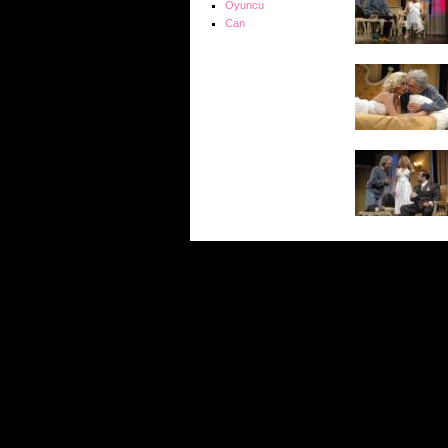
Oyuncu
Can