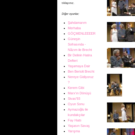
tıklayınız.
Diğer oyunlar;
Şahdamarım
Merhaba
GÖÇMENLEEEER
Güneşin
Sofrasında -
Nâzım ile Brecht
Bir Delinin Hatira
Defteri
Yaşamaya Dair
Ben Bertolt Brecht
Nereye Gidiyoruz
?
Kerem Gibi
Marx'ın Dönüşü
Sivas'93
Oyun Sonu
Aymazoğlu ile
kundakçılar
Fay Hattı
Yaşasın Savaş
Yarışma