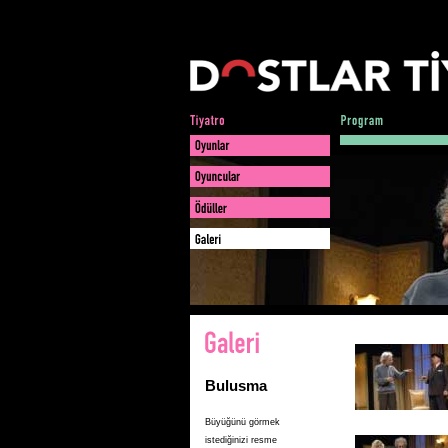
Bulusma
Büyüğünü görmek
istediğinizi resme